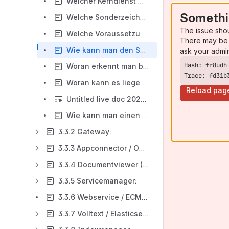
Welcher Kerndienst macht was?
Somethi
Welche Sonderzeichen darf das Passwort des technischen Benutzers haben?
The issue sho
Welche Voraussetzungen müssen gegeben sein, damit die Kerndienste funktionieren?
There may be 
Wie kann man den Speicher eines Services/Kerndienste erhöhen?
ask your admi
Woran erkennt man bei den Kerndiensten die installiere Version bzw. den Versionsfixstand ?
Trace: fd31b
Woran kann es liegen, dass ein Service mehr als 1x geladen wird - z. Bsp. dmsservice
Reload pag
Untitled live doc 2026-02-20
Wie kann man einen Java-Dump einrichten?
3.3.2 Gateway:
3.3.3 Appconnector / OSREST:
3.3.4 Documentviewer (DV):
3.3.5 Servicemanager:
3.3.6 Webservice / ECMWS / OSWS:
3.3.7 Volltext / Elasticsearch / Intrafind: