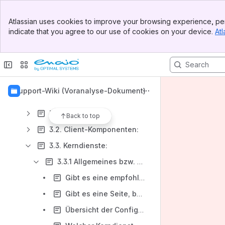
Anleitungsartikel
Banner
Atlassian uses cookies to improve your browsing experience, per
Top Bar
Content
indicate that you agree to our use of cookies on your device.
Atl
Sidebar
Results will update as you type.
Main Content
1. Kurzübersicht / Checkliste
2. Detailübersicht / Checkliste
Support-Wiki (Voranalyse-Dokument)
3. Bekannte Probleme bzw. häufig gestellte Fragen
3.1. Server:
Back to top
3.2. Client-Komponenten:
3.3. Kerndienste:
3.3.1 Allgemeines bzw. alle betreffend:
Gibt es eine empfohlene Startreihenfolge der Dienste?
Gibt es eine Seite, bei der alle URLs zu finden sind (Servicemanager, Documentviewer, ElasticSearch ...) - URL.HTML?
Übersicht der Config-Dateien der Kerndienste