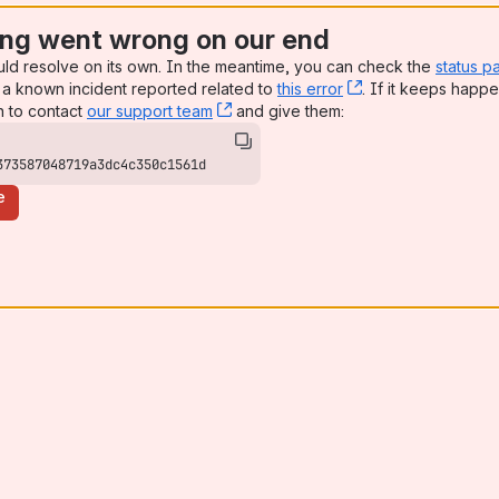
ng went wrong on our end
uld resolve on its own. In the meantime, you can check the
status p
a known incident reported related to
this error
, (opens new win
. If it keeps happe
n to contact
our support team
, (opens new window)
and give them:
373587048719a3dc4c350c1561d
e